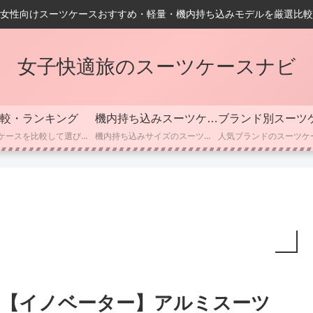
女性向けスーツケースおすすめ・軽量・機内持ち込みモデルを厳選比較
女子快適旅のスーツケースナビ
較・ランキング
機内持ち込みスーツケース
ブランド別スーツ
スーツケースを比較して選びたい方向けのカテゴリーです。 人気モデルのスペック・容量・重さ・価格・耐久性などを分かりやすく比較し、用途別におすすめのスーツケースをランキング形式で紹介しています。 「どのスーツケースが自分に合っているかわからない」「初めての購入で失敗したくない」という方に向けて、選び方のポイントやチェックすべき機能も丁寧に解説しています。
機内持ち込みサイズのスーツケースを探している方向けのカテゴリーです。 国内線・国際線それぞれの機内持ち込み基準や、容量・サイズの目安、軽量モデル、静音キャスターなど、選ぶ際に押さえておきたいポイントを分かりやすくまとめています。 女性でも扱いやすいコンパクトサイズや、ビジネス向けのスマート設計モデルも紹介しているので、「使いやすい機内持ち込みスーツケースを選びたい」という方におすすめです。
【イノベーター】アルミスーツ