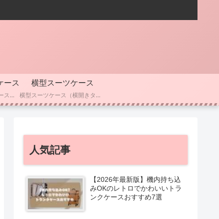
ケース
横型スーツケース
人気ブランドのスーツケースを比較したい方向けのカテゴリーです。 RIMOWA・サムソナイト・イノベーター・トゥミなど、主要ブランドごとの特徴や耐久性、素材、価格帯を分かりやすくまとめています。 デザイン性や機能性の違い、選ぶときのポイントも解説しているので、 「どのブランドにするか迷っている」「長く使えるスーツケースを選びたい」という方におすすめです。
横型スーツケース（横開きタイプ）を探している方向けのカテゴリーです。 ビジネスシーンでも使いやすく、荷物の出し入れがしやすい横型ならではの特徴や、容量・収納性・使い勝手を分かりやすくまとめています。 機内持ち込み対応モデルや軽量タイプ、静音キャスターなど、横型スーツケースを選ぶときに知っておきたいポイントも解説しているので、「横開きが便利なスーツケースを探している」という方におすすめです。
人気記事
【2026年最新版】機内持ち込
みOKのレトロでかわいいトラ
ンクケースおすすめ7選