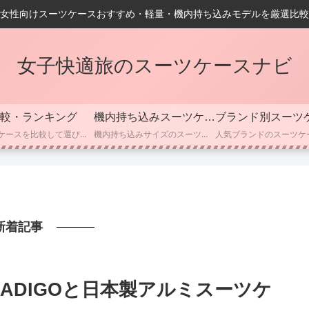
女性向けスーツケースおすすめ・軽量・機内持ち込みモデルを厳選比較
女子快適旅のスーツケースナビ
較・ランキング
機内持ち込みスーツケース
ブランド別スーツ
スーツケースを比較して選びたい方向けのカテゴリーです。 人気モデルのスペック・容量・重さ・価格・耐久性などを分かりやすく比較し、用途別におすすめのスーツケースをランキング形式で紹介しています。 「どのスーツケースが自分に合っているかわからない」「初めての購入で失敗したくない」という方に向けて、選び方のポイントやチェックすべき機能も丁寧に解説しています。
機内持ち込みサイズのスーツケースを探している方向けのカテゴリーです。 国内線・国際線それぞれの機内持ち込み基準や、容量・サイズの目安、軽量モデル、静音キャスターなど、選ぶ際に押さえておきたいポイントを分かりやすくまとめています。 女性でも扱いやすいコンパクトサイズや、ビジネス向けのスマート設計モデルも紹介しているので、「使いやすい機内持ち込みスーツケースを選びたい」という方におすすめです。
新着記事
ADIGOと日本製アルミスーツケ