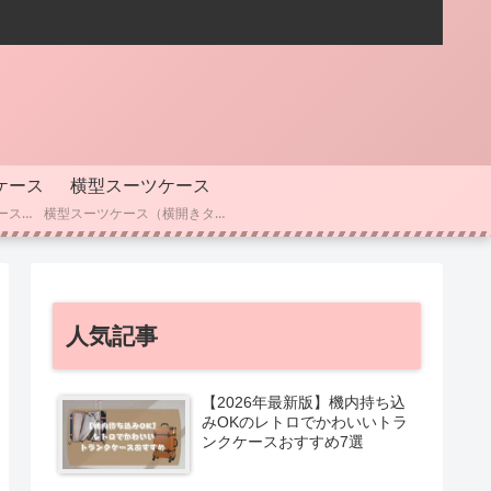
ケース
横型スーツケース
人気ブランドのスーツケースを比較したい方向けのカテゴリーです。 RIMOWA・サムソナイト・イノベーター・トゥミなど、主要ブランドごとの特徴や耐久性、素材、価格帯を分かりやすくまとめています。 デザイン性や機能性の違い、選ぶときのポイントも解説しているので、 「どのブランドにするか迷っている」「長く使えるスーツケースを選びたい」という方におすすめです。
横型スーツケース（横開きタイプ）を探している方向けのカテゴリーです。 ビジネスシーンでも使いやすく、荷物の出し入れがしやすい横型ならではの特徴や、容量・収納性・使い勝手を分かりやすくまとめています。 機内持ち込み対応モデルや軽量タイプ、静音キャスターなど、横型スーツケースを選ぶときに知っておきたいポイントも解説しているので、「横開きが便利なスーツケースを探している」という方におすすめです。
人気記事
【2026年最新版】機内持ち込
みOKのレトロでかわいいトラ
ンクケースおすすめ7選