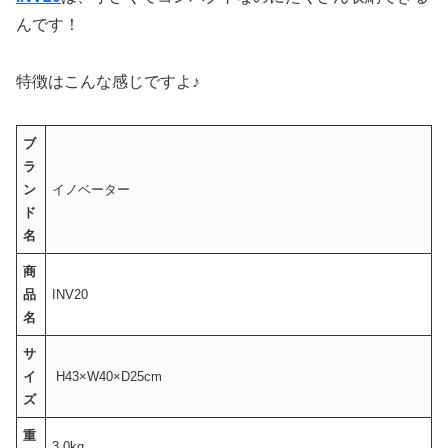
んです！
特徴はこんな感じですよ♪
ブ
ラ
ン
イノベーター
ド
名
商
品
INV20
名
サ
イ
H43×W40×D25cm
ズ
重
3.0kg