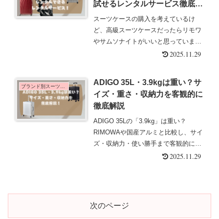
試せるレンタルサービス徹底解
説
スーツケースの購入を考えているけ
ど、高級スーツケースだったらリモワ
やサムソナイトがいいと思っています
か？または、年に数回しか行かない旅
2025.11.29
行の為にわざわざスーツケースの購入
を考えたくないという人もいると思い
ADIGO 35L・3.9kgは重い？サ
ます。しかし、リモワは金額がとって
ブランド別スーツケース
イズ・重さ・収納力を客観的に
も高く軽く１０万円はします。サムソ
徹底解説
ナイトも、リモワほどは高くないので
すが、それでも５万円くらいします。
ADIGO 35Lの「3.9kg」は重い？
RIMOWAや国産アルミと比較し、サイ
ズ・収納力・使い勝手まで客観的に解
説。3泊旅行の荷物量や向いている人
2025.11.29
も分かります。
次のページ