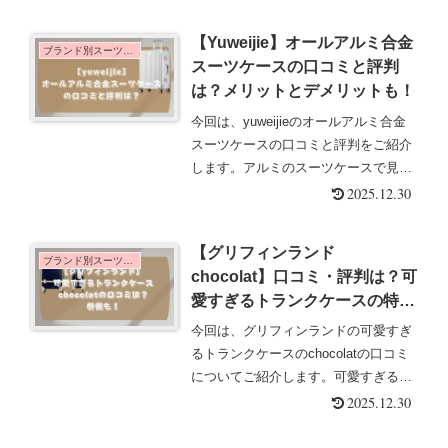
の特徴を分かりやすく解説。実際の使
用感から見えるメリット・デメリット
【Yuweijie】オールアルミ合金
もまとめ、購入前の不安をしっかり解
ブランド別スーツケース
スーツケースの口コミと評判
消します。
は？メリットとデメリットも！
今回は、yuweijieのオールアルミ合金
スーツケースの口コミと評判をご紹介
します。アルミのスーツケースで見た
目もかっこよくて値段もリーズナブル
2025.12.30
なものを探してはいませんか？アルミ
スーツケースは、３万円を超えるもの
【グリフィンランド
もあり中々手が出しにくいのは事実で
ブランド別スーツケース
chocolat】口コミ・評判は？可
す。
愛すぎるトランクケースの特徴
とデメリットも解説
今回は、グリフィンランドの可愛すぎ
るトランクケースのchocolatの口コミ
についてご紹介します。可愛すぎるト
ランクケースを１つは欲しいと思いま
2025.12.30
せんか？グリフィンランドのトランク
ケースchocolatは、色も豊富で軽量な