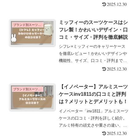
内持ち込み可能なサイズのスーツケー
2025.12.30
スを探しているならサムソナイトの
ASTRAがおすすめですよ。他のスーツ
ミッフィーのスーツケースはシ
ケースでは見られない個性的でスタイ
ブランド別スーツケース
フレ製！かわいいデザイン・口
リッシュなデザインなのでとても魅力
コミ・サイズ・評判を徹底解説
があります。
シフレ×ミッフィーのキャリーケース
を徹底レビュー！かわいいデザインや
機能性、サイズ、口コミ・評判まで詳
しく紹介。子ども用にも大人用にもお
2025.12.30
すすめ。旅行や出張でも映える軽量で
使いやすいスーツケースです。
【イノベーター】アルミスーツ
ブランド別スーツケース
ケースinv1811の口コミと評判
は？メリットとデメリットも！
イノベーター「inv1811」アルミスーツ
ケースの口コミ・評判を詳しく紹介。
アルミ特有の頑丈さや重さの違い、ア
ルマイト加工による耐久性など、素材
2025.12.30