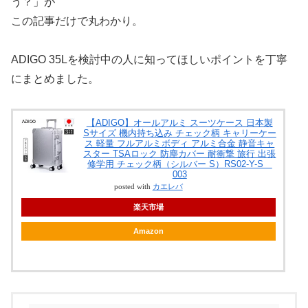
う？」が
この記事だけで丸わかり。
ADIGO 35Lを検討中の人に知ってほしいポイントを丁寧
にまとめました。
【ADIGO】オールアルミ スーツケース 日本製
Sサイズ 機内持ち込み チェック柄 キャリーケー
ス 軽量 フルアルミボディ アルミ合金 静音キャ
スター TSAロック 防塵カバー 耐衝撃 旅行 出張
修学用 チェック柄（シルバー S）RS02-Y-S
003
posted with
カエレバ
楽天市場
Amazon