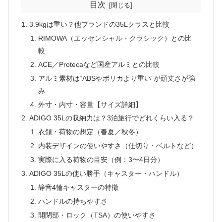
目次
3.9kgは重い？他ブランドの35Lクラスと比較
RIMOWA（エッセンシャル・クラシック）との比
較
ACE／Protecaなど国産アルミとの比較
アルミ素材は“ABSやポリカより重い”が頑丈さが強
み
外寸・内寸・容量【サイズ詳細】
ADIGO 35Lの収納力は？3泊旅行でどれくらい入る？
衣類・荷物の想定（春夏／秋冬）
内装デザインの使いやすさ（仕切り・ベルトなど）
実際に入る荷物の目安（例：3〜4日分）
ADIGO 35Lの使い勝手（キャスター・ハンドル）
静音4輪キャスターの特徴
ハンドルの持ちやすさ
開閉部・ロック（TSA）の使いやすさ