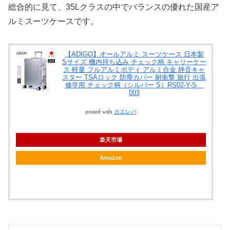
総合的に見て、35Lクラスの中でバランスの優れた国産ア
ルミスーツケースです。
【ADIGO】オールアルミ スーツケース 日本製
Sサイズ 機内持ち込み チェック柄 キャリーケー
ス 軽量 フルアルミボディ アルミ合金 静音キャ
スター TSAロック 防塵カバー 耐衝撃 旅行 出張
修学用 チェック柄（シルバー S）RS02-Y-S
003
posted with
カエレバ
楽天市場
Amazon