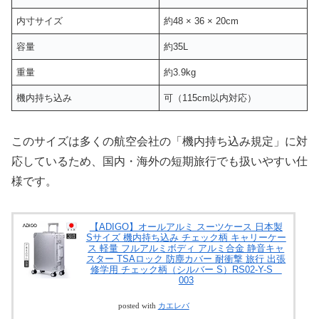
内寸サイズ
約48 × 36 × 20cm
容量
約35L
重量
約3.9kg
機内持ち込み
可（115cm以内対応）
このサイズは多くの航空会社の「機内持ち込み規定」に対
応しているため、国内・海外の短期旅行でも扱いやすい仕
様です。
【ADIGO】オールアルミ スーツケース 日本製
Sサイズ 機内持ち込み チェック柄 キャリーケー
ス 軽量 フルアルミボディ アルミ合金 静音キャ
スター TSAロック 防塵カバー 耐衝撃 旅行 出張
修学用 チェック柄（シルバー S）RS02-Y-S
003
posted with
カエレバ