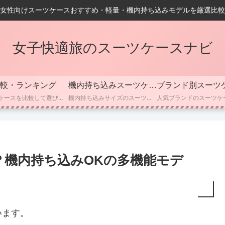
女性向けスーツケースおすすめ・軽量・機内持ち込みモデルを厳選比較
女子快適旅のスーツケースナビ
較・ランキング
機内持ち込みスーツケース
ブランド別スーツ
スーツケースを比較して選びたい方向けのカテゴリーです。 人気モデルのスペック・容量・重さ・価格・耐久性などを分かりやすく比較し、用途別におすすめのスーツケースをランキング形式で紹介しています。 「どのスーツケースが自分に合っているかわからない」「初めての購入で失敗したくない」という方に向けて、選び方のポイントやチェックすべき機能も丁寧に解説しています。
機内持ち込みサイズのスーツケースを探している方向けのカテゴリーです。 国内線・国際線それぞれの機内持ち込み基準や、容量・サイズの目安、軽量モデル、静音キャスターなど、選ぶ際に押さえておきたいポイントを分かりやすくまとめています。 女性でも扱いやすいコンパクトサイズや、ビジネス向けのスマート設計モデルも紹介しているので、「使いやすい機内持ち込みスーツケースを選びたい」という方におすすめです。
？機内持ち込みOKの多機能モデ
います。