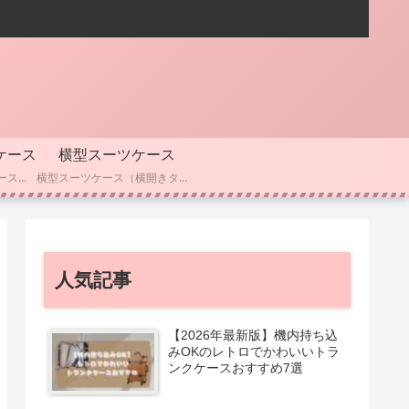
ケース
横型スーツケース
人気ブランドのスーツケースを比較したい方向けのカテゴリーです。 RIMOWA・サムソナイト・イノベーター・トゥミなど、主要ブランドごとの特徴や耐久性、素材、価格帯を分かりやすくまとめています。 デザイン性や機能性の違い、選ぶときのポイントも解説しているので、 「どのブランドにするか迷っている」「長く使えるスーツケースを選びたい」という方におすすめです。
横型スーツケース（横開きタイプ）を探している方向けのカテゴリーです。 ビジネスシーンでも使いやすく、荷物の出し入れがしやすい横型ならではの特徴や、容量・収納性・使い勝手を分かりやすくまとめています。 機内持ち込み対応モデルや軽量タイプ、静音キャスターなど、横型スーツケースを選ぶときに知っておきたいポイントも解説しているので、「横開きが便利なスーツケースを探している」という方におすすめです。
人気記事
【2026年最新版】機内持ち込
みOKのレトロでかわいいトラ
ンクケースおすすめ7選